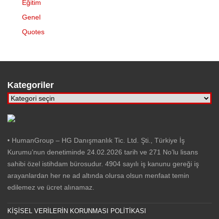
Eğitim
Genel
Quotes
Kategoriler
Kategoriler
•⁠ ⁠HumanGroup – HG Danışmanlık Tic. Ltd. Şti., Türkiye İş
Kurumu’nun denetiminde 24.02.2026 tarih ve 271 No’lu lisans
sahibi özel istihdam bürosudur. 4904 sayılı iş kanunu gereği iş
arayanlardan her ne ad altında olursa olsun menfaat temin
edilemez ve ücret alınamaz.
KİŞİSEL VERİLERİN KORUNMASI POLİTİKASI